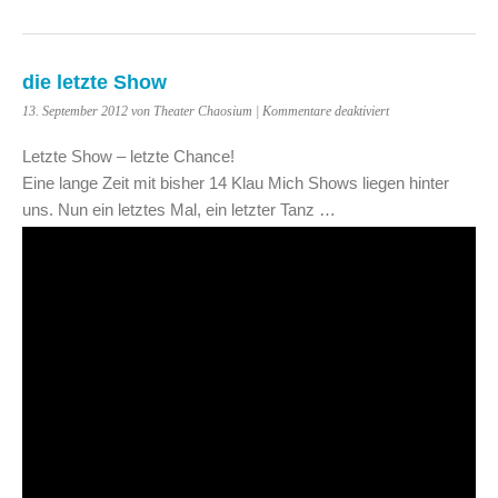
die letzte Show
für
13. September 2012 von Theater Chaosium |
Kommentare deaktiviert
die
letzte
Letzte Show – letzte Chance!
Show
Eine lange Zeit mit bisher 14 Klau Mich Shows liegen hinter
uns. Nun ein letztes Mal, ein letzter Tanz …