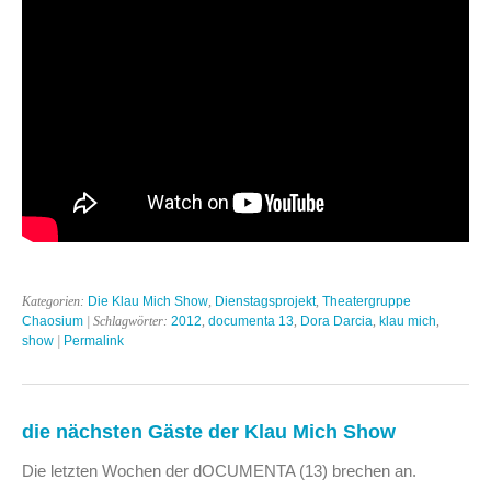
Kategorien:
Die Klau Mich Show
,
Dienstagsprojekt
,
Theatergruppe
Chaosium
| Schlagwörter:
2012
,
documenta 13
,
Dora Darcia
,
klau mich
,
show
|
Permalink
die nächsten Gäste der Klau Mich Show
Die letzten Wochen der dOCUMENTA (13) brechen an.