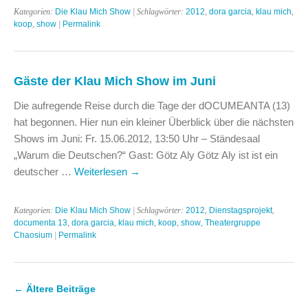
Kategorien:
Die Klau Mich Show
| Schlagwörter:
2012
,
dora garcia
,
klau mich
,
koop
,
show
|
Permalink
Gäste der Klau Mich Show im Juni
Die aufregende Reise durch die Tage der dOCUMEANTA (13)
hat begonnen. Hier nun ein kleiner Überblick über die nächsten
Shows im Juni: Fr. 15.06.2012, 13:50 Uhr – Ständesaal
„Warum die Deutschen?“ Gast: Götz Aly Götz Aly ist ist ein
deutscher …
Weiterlesen
→
Kategorien:
Die Klau Mich Show
| Schlagwörter:
2012
,
Dienstagsprojekt
,
documenta 13
,
dora garcia
,
klau mich
,
koop
,
show
,
Theatergruppe
Chaosium
|
Permalink
←
Ältere Beiträge