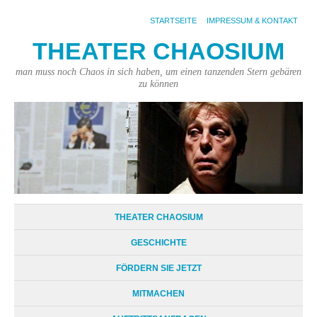
STARTSEITE
IMPRESSUM & KONTAKT
THEATER CHAOSIUM
man muss noch Chaos in sich haben, um einen tanzenden Stern gebären
zu können
THEATER CHAOSIUM
GESCHICHTE
FÖRDERN SIE JETZT
MITMACHEN