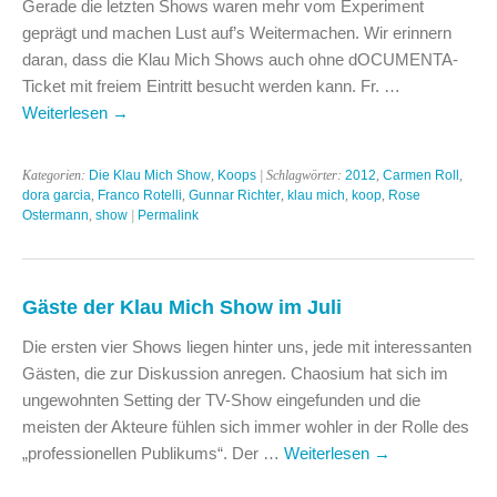
Gerade die letzten Shows waren mehr vom Experiment
geprägt und machen Lust auf’s Weitermachen. Wir erinnern
daran, dass die Klau Mich Shows auch ohne dOCUMENTA-
Ticket mit freiem Eintritt besucht werden kann. Fr. …
Weiterlesen
→
Kategorien:
Die Klau Mich Show
,
Koops
| Schlagwörter:
2012
,
Carmen Roll
,
dora garcia
,
Franco Rotelli
,
Gunnar Richter
,
klau mich
,
koop
,
Rose
Ostermann
,
show
|
Permalink
Gäste der Klau Mich Show im Juli
Die ersten vier Shows liegen hinter uns, jede mit interessanten
Gästen, die zur Diskussion anregen. Chaosium hat sich im
ungewohnten Setting der TV-Show eingefunden und die
meisten der Akteure fühlen sich immer wohler in der Rolle des
„professionellen Publikums“. Der …
Weiterlesen
→