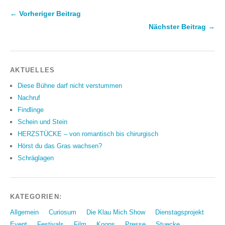
← Vorheriger Beitrag
Nächster Beitrag →
AKTUELLES
Diese Bühne darf nicht verstummen
Nachruf
Findlinge
Schein und Stein
HERZSTÜCKE – von romantisch bis chirurgisch
Hörst du das Gras wachsen?
Schräglagen
KATEGORIEN:
Allgemein
Curiosum
Die Klau Mich Show
Dienstagsprojekt
Event
Festivals
Film
Koops
Presse
Stuecke