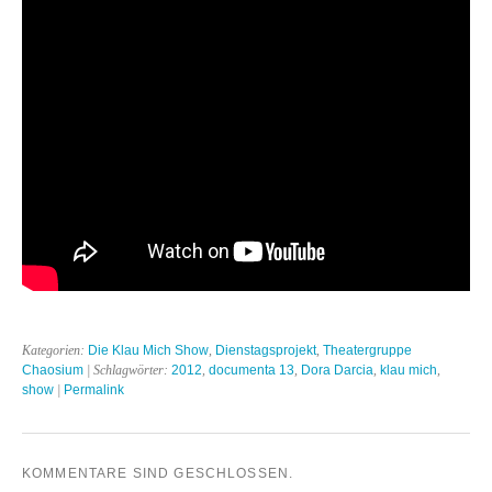
Kategorien:
Die Klau Mich Show
,
Dienstagsprojekt
,
Theatergruppe
Chaosium
| Schlagwörter:
2012
,
documenta 13
,
Dora Darcia
,
klau mich
,
show
|
Permalink
KOMMENTARE SIND GESCHLOSSEN.