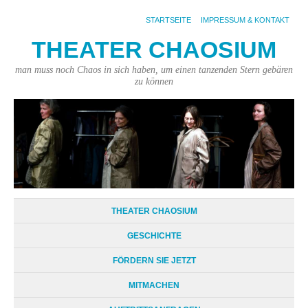
STARTSEITE
IMPRESSUM & KONTAKT
THEATER CHAOSIUM
man muss noch Chaos in sich haben, um einen tanzenden Stern gebären
zu können
THEATER CHAOSIUM
GESCHICHTE
FÖRDERN SIE JETZT
MITMACHEN