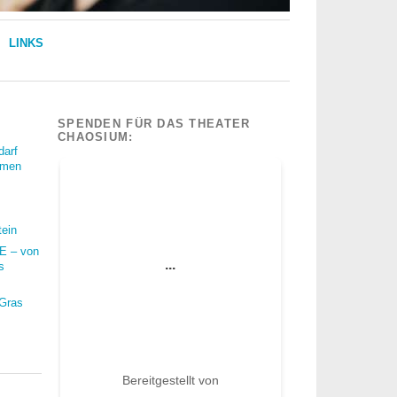
LINKS
SPENDEN FÜR DAS THEATER
CHAOSIUM:
darf
mmen
tein
 – von
s
 Gras