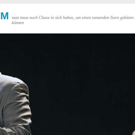
UM
man muss noch Chaos in sich haben, um einen tanzenden Stern gebären 
können