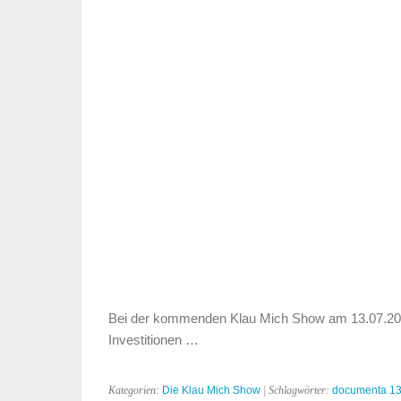
money
money
…
Bei der kommenden Klau Mich Show am 13.07.201
Investitionen …
Kategorien:
Die Klau Mich Show
| Schlagwörter:
documenta 1