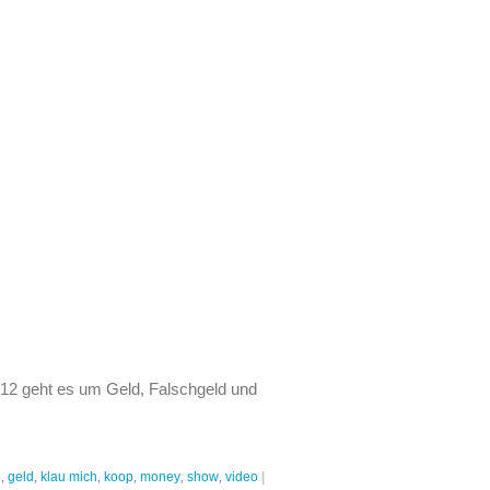
2 geht es um Geld, Falschgeld und
3
,
geld
,
klau mich
,
koop
,
money
,
show
,
video
|