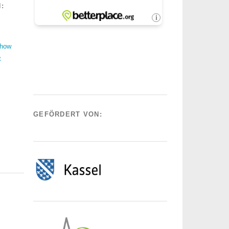
:
Show
t
GEFÖRDERT VON: