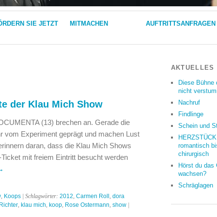
ÖRDERN SIE JETZT
MITMACHEN
AUFTRITTSANFRAGEN
AKTUELLES
Diese Bühne 
nicht verstu
te der Klau Mich Show
Nachruf
Findlinge
dOCUMENTA (13) brechen an. Gerade die
Schein und S
r vom Experiment geprägt und machen Lust
HERZSTÜCKE
erinnern daran, dass die Klau Mich Shows
romantisch bi
chirurgisch
ket mit freiem Eintritt besucht werden
Hörst du das
→
wachsen?
Schräglagen
w
,
Koops
| Schlagwörter:
2012
,
Carmen Roll
,
dora
Richter
,
klau mich
,
koop
,
Rose Ostermann
,
show
|