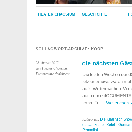
THEATER CHAOSIUM
GESCHICHTE
F
SCHLAGWORT-ARCHIVE:
KOOP
die nächsten Gäs
23. August 2012
von Theater Chaosium
für
Kommentare deaktiviert
Die letzten Wochen der 
die
letzten Shows waren meh
nächsten
auf’s Weitermachen. Wir 
Gäste
auch ohne dOCUMENTA-Tic
der
Klau
kann. Fr. …
Weiterlesen
Mich
Show
Kategorien:
Die Klau Mich Sho
garcia
,
Franco Rotelli
,
Gunnar 
Permalink