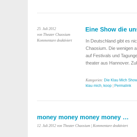
Eine Show die un
25. Juli 2012
von Theater Chaosium
für
Kommentare deaktiviert
In Deutschland gibt es ni
Eine
Chaosium. Die wenigen an
Show
auf Festivals und Tagunge
die
theater aus Hannover. Zu
uns
am
Herzen
Kategorien:
Die Klau Mich Sho
liegt
klau mich
,
koop
|
Permalink
money money money money …
für
12. Juli 2012 von Theater Chaosium |
Kommentare deaktiviert
money
money