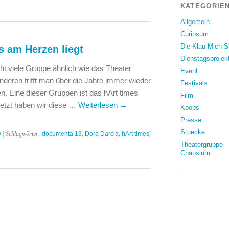
KATEGORIEN
Allgemein
Curiosum
Die Klau Mich 
s am Herzen liegt
Dienstagsprojek
cht viele Gruppe ähnlich wie das Theater
Event
deren trifft man über die Jahre immer wieder
Festivals
n. Eine dieser Gruppen ist das hArt times
Film
letzt haben wir diese …
Weiterlesen
→
Koops
Presse
Stuecke
w
| Schlagwörter:
documenta 13
,
Dora Darcia
,
hArt times
,
Theatergruppe
Chaosium