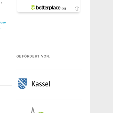
:
Show
t
GEFÖRDERT VON: