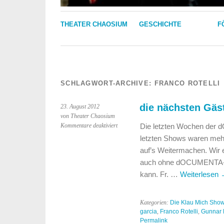
THEATER CHAOSIUM
GESCHICHTE
F
SCHLAGWORT-ARCHIVE:
FRANCO ROTELLI
die nächsten Gäs
23. August 2012
von Theater Chaosium
für
Kommentare deaktiviert
Die letzten Wochen der 
die
letzten Shows waren meh
nächsten
auf’s Weitermachen. Wir 
Gäste
auch ohne dOCUMENTA-Tic
der
Klau
kann. Fr. …
Weiterlesen
Mich
Show
Kategorien:
Die Klau Mich Sho
garcia
,
Franco Rotelli
,
Gunnar 
Permalink