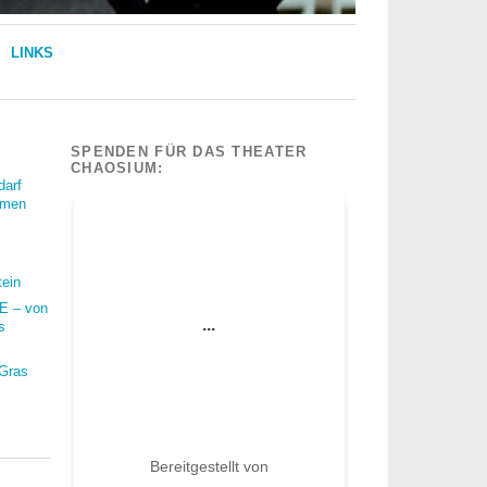
LINKS
SPENDEN FÜR DAS THEATER
CHAOSIUM:
darf
mmen
tein
 – von
s
 Gras