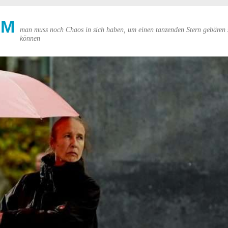
UM
man muss noch Chaos in sich haben, um einen tanzenden Stern gebären 
können