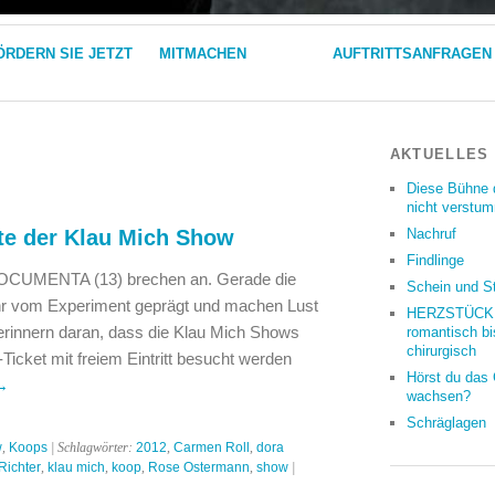
ÖRDERN SIE JETZT
MITMACHEN
AUFTRITTSANFRAGEN
AKTUELLES
Diese Bühne 
nicht verstu
te der Klau Mich Show
Nachruf
Findlinge
dOCUMENTA (13) brechen an. Gerade die
Schein und S
r vom Experiment geprägt und machen Lust
HERZSTÜCKE
erinnern daran, dass die Klau Mich Shows
romantisch bi
chirurgisch
ket mit freiem Eintritt besucht werden
Hörst du das
→
wachsen?
Schräglagen
w
,
Koops
| Schlagwörter:
2012
,
Carmen Roll
,
dora
Richter
,
klau mich
,
koop
,
Rose Ostermann
,
show
|