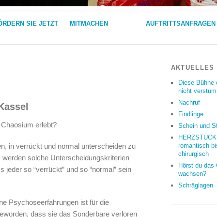
ÖRDERN SIE JETZT
MITMACHEN
AUFTRITTSANFRAGEN
AKTUELLES
Diese Bühne 
nicht verstu
Nachruf
 Kassel
Findlinge
r Chaosium erlebt?
Schein und S
HERZSTÜCKE
en, in verrückt und normal unterscheiden zu
romantisch bi
chirurgisch
werden solche Unterscheidungs­kriterien
Hörst du das
s jeder so “verrückt” und so “normal” sein
wachsen?
Schräglagen
e Psychoseerfahrungen ist für die
geworden, dass sie das Sonderbare verloren