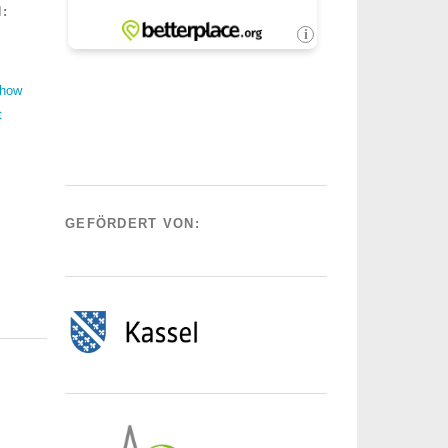
:
Show
t
GEFÖRDERT VON: