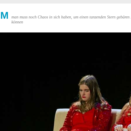
UM
man muss noch Chaos in sich haben, um einen tanzenden Stern gebären 
können