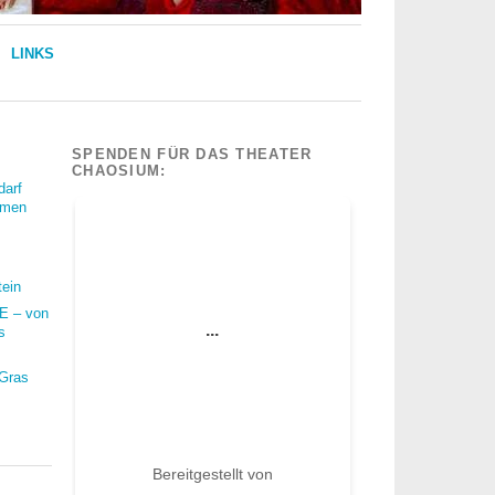
LINKS
SPENDEN FÜR DAS THEATER
CHAOSIUM:
darf
mmen
tein
 – von
s
 Gras