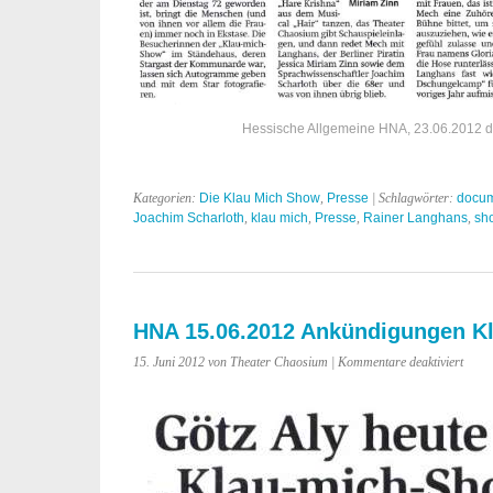
Hessische Allgemeine HNA, 23.06.2012 d
Kategorien:
Die Klau Mich Show
,
Presse
| Schlagwörter:
docum
Joachim Scharloth
,
klau mich
,
Presse
,
Rainer Langhans
,
sh
HNA 15.06.2012 Ankündigungen K
für
15. Juni 2012 von Theater Chaosium |
Kommentare deaktiviert
HNA
15.06
Ankü
Klau
Mich
Show