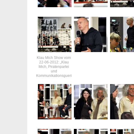
Klau Mich Show vom
22-06-2012: „Klau
Mich, Piratenpartei
und
Kommunikationsguerilla“