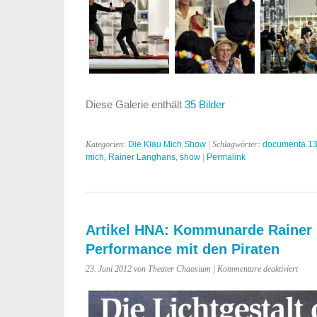
Diese Galerie enthält
35 Bilder
Kategorien:
Die Klau Mich Show
| Schlagwörter:
documenta 1
mich
,
Rainer Langhans
,
show
|
Permalink
Artikel HNA: Kommunarde Rainer L
Performance mit den Piraten
für
23. Juni 2012 von Theater Chaosium |
Kommentare deaktiviert
Artike
HNA:
Komm