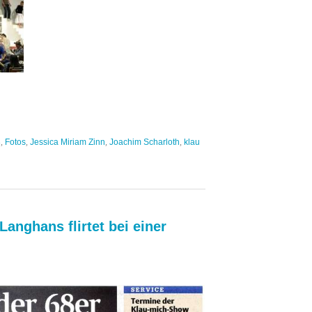
3
,
Fotos
,
Jessica Miriam Zinn
,
Joachim Scharloth
,
klau
anghans flirtet bei einer
l
unarde