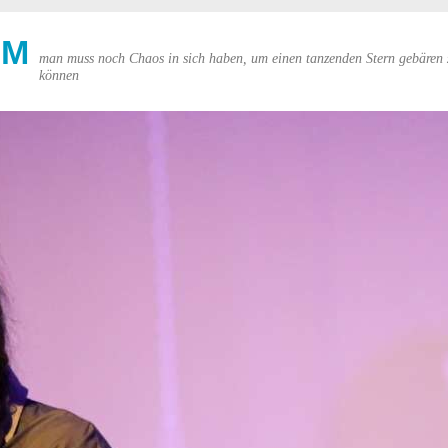
UM
man muss noch Chaos in sich haben, um einen tanzenden Stern gebären 
können