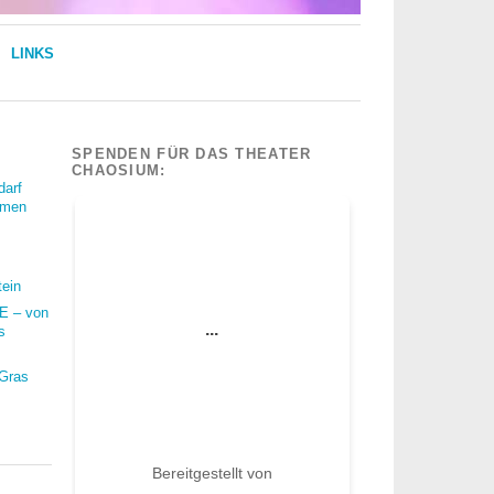
LINKS
SPENDEN FÜR DAS THEATER
CHAOSIUM:
darf
mmen
tein
 – von
s
 Gras