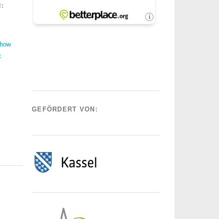
:
Show
t
GEFÖRDERT VON: