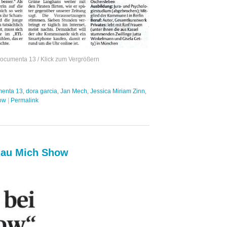
ocumenta 13 / Klick zum Vergrößern
enta 13
,
dora garcia
,
Jan Mech
,
Jessica Miriam Zinn
,
ow
|
Permalink
lau Mich Show
.2012
ndigungen