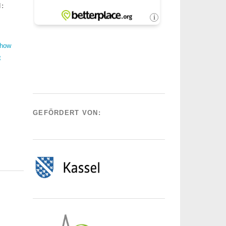
:
Show
t
GEFÖRDERT VON: