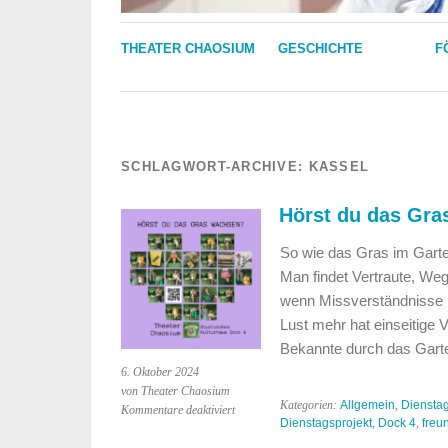
THEATER CHAOSIUM
GESCHICHTE
F
SCHLAGWORT-ARCHIVE:
KASSEL
Hörst du das Gr
So wie das Gras im Gart
Man findet Vertraute, Weg
wenn Missverständnisse 
Lust mehr hat einseitige 
Bekannte durch das Gar
6. Oktober 2024
von Theater Chaosium
Kategorien:
Allgemein
,
Dienstag
für
Kommentare deaktiviert
Dienstagsprojekt
,
Dock 4
,
freu
Hörst
du