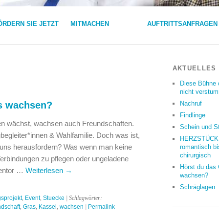
ÖRDERN SIE JETZT
MITMACHEN
AUFTRITTSANFRAGEN
AKTUELLES
Diese Bühne 
nicht verstu
as wachsen?
Nachruf
Findlinge
en wächst, wachsen auch Freundschaften.
Schein und S
begleiter*innen & Wahlfamilie. Doch was ist,
HERZSTÜCKE
uns herausfordern? Was wenn man keine
romantisch bi
chirurgisch
Verbindungen zu pflegen oder ungeladene
Hörst du das
tentor …
Weiterlesen
→
wachsen?
Schräglagen
sprojekt
,
Event
,
Stuecke
| Schlagwörter:
ndschaft
,
Gras
,
Kassel
,
wachsen
|
Permalink