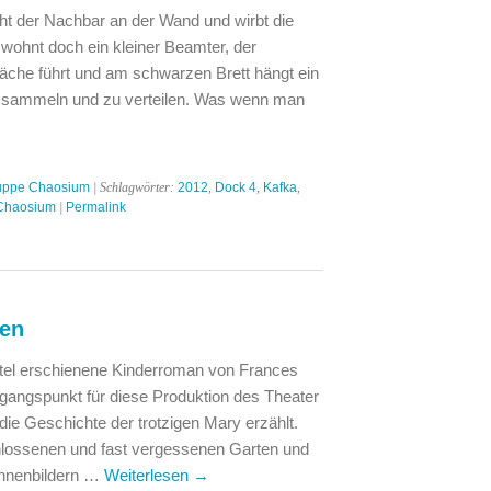
ht der Nachbar an der Wand und wirbt die
ohnt doch ein kleiner Beamter, der
che führt und am schwarzen Brett hängt ein
u sammeln und zu verteilen. Was wenn man
uppe Chaosium
| Schlagwörter:
2012
,
Dock 4
,
Kafka
,
Chaosium
|
Permalink
ten
itel erschienene Kinderroman von Frances
angspunkt für diese Produktion des Theater
die Geschichte der trotzigen Mary erzählt.
hlossenen und fast vergessenen Garten und
 Ahnenbildern …
Weiterlesen
→