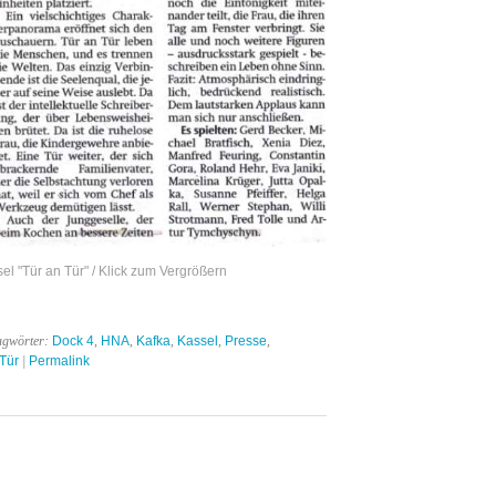
l "Tür an Tür" / Klick zum Vergrößern
agwörter:
Dock 4
,
HNA
,
Kafka
,
Kassel
,
Presse
,
 Tür
|
Permalink