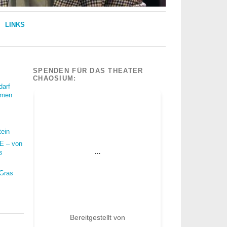
LINKS
SPENDEN FÜR DAS THEATER
CHAOSIUM:
darf
mmen
tein
 – von
s
 Gras