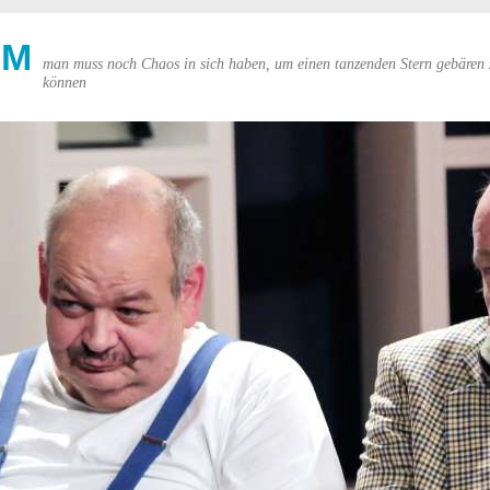
UM
man muss noch Chaos in sich haben, um einen tanzenden Stern gebären 
können