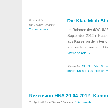
das
Gras
wachsen?
Die Klau Mich S
6. Juni 2012
von Theater Chaosium
2 Kommentare
Im Rahmen der dOCUMENTA
September 2012 in Kassel
aus Kassel an dem Perfor
spanischen Künstlerin Dor
Weiterlesen
→
Kategorien:
Die Klau Mich Sho
garcia
,
Kassel
,
klau mich
,
sho
Rezension HNA 20.04.2012: Kumm
20. April 2012 von Theater Chaosium |
1 Kommentar