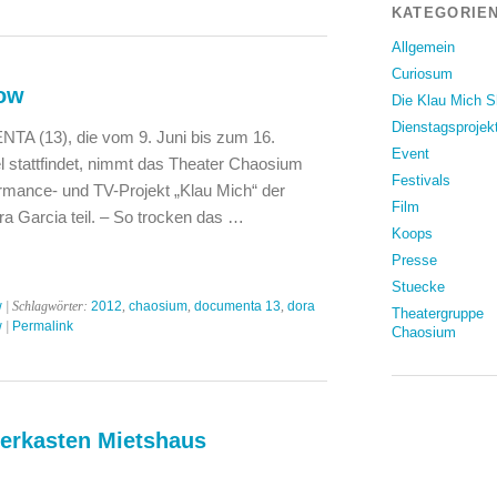
KATEGORIEN
Allgemein
Curiosum
how
Die Klau Mich 
Dienstagsprojek
 (13), die vom 9. Juni bis zum 16.
Event
 stattfindet, nimmt das Theater Chaosium
Festivals
mance- und TV-Projekt „Klau Mich“ der
Film
a Garcia teil. – So trocken das …
Koops
Presse
Stuecke
w
| Schlagwörter:
2012
,
chaosium
,
documenta 13
,
dora
Theatergruppe
w
|
Permalink
Chaosium
erkasten Mietshaus