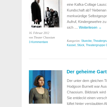
eine Kafka-Collage Lausc
Kundschaft ab? Nebenan w
merkwürdige Selbstgesprä
Aufruf, Kindergewehre z
sich …
Weiterlesen
→
16. Februar 2012
von Theater Chaosium
Kategorien:
Stuecke
,
Theatergr
3 Kommentare
Kassel
,
Stück
,
Theatergruppe 
Der geheime Gar
Der unter dem gleichen T
Hodgson Burnett war Ausg
Chaosium. Bildstark wird 
Sie entdeckt einen versc
lüftet hinter verstaubten