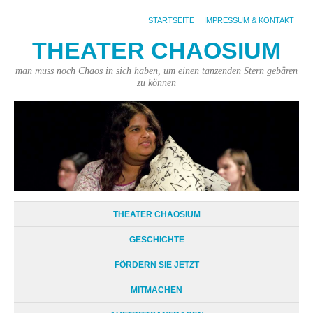
STARTSEITE
IMPRESSUM & KONTAKT
THEATER CHAOSIUM
man muss noch Chaos in sich haben, um einen tanzenden Stern gebären
zu können
THEATER CHAOSIUM
GESCHICHTE
FÖRDERN SIE JETZT
MITMACHEN