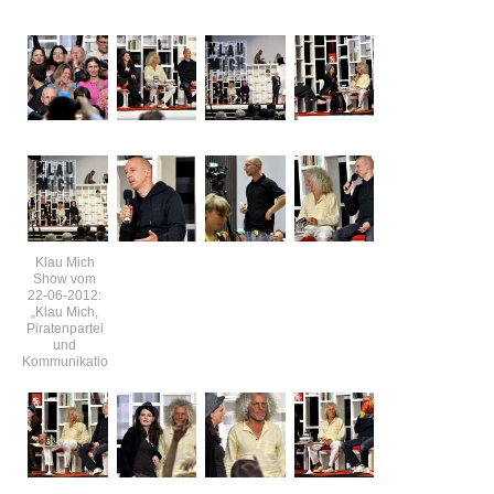
Klau Mich
Show vom
22-06-2012:
„Klau Mich,
Piratenpartei
und
Kommunikationsguerilla“