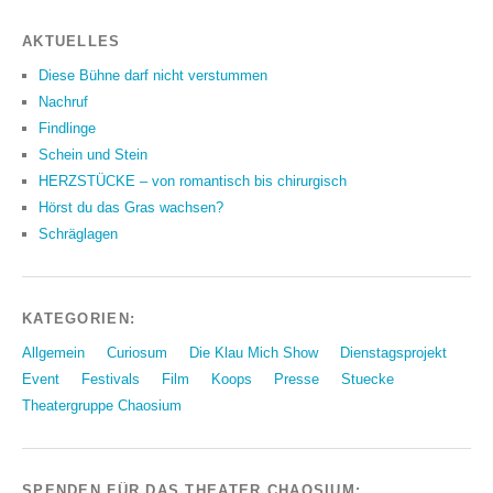
AKTUELLES
Diese Bühne darf nicht verstummen
Nachruf
Findlinge
Schein und Stein
HERZSTÜCKE – von romantisch bis chirurgisch
Hörst du das Gras wachsen?
Schräglagen
KATEGORIEN:
Allgemein
Curiosum
Die Klau Mich Show
Dienstagsprojekt
Event
Festivals
Film
Koops
Presse
Stuecke
Theatergruppe Chaosium
SPENDEN FÜR DAS THEATER CHAOSIUM: