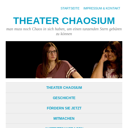
STARTSEITE
IMPRESSUM & KONTAKT
THEATER CHAOSIUM
man muss noch Chaos in sich haben, um einen tanzenden Stern gebären
zu können
THEATER CHAOSIUM
GESCHICHTE
FÖRDERN SIE JETZT
MITMACHEN