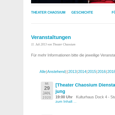
THEATER CHAOSIUM
GESCHICHTE
F
Veranstaltungen
11. Juli 2013
von Theater Chaosium
Für mehr Informationen bitte die jeweilige Veranst
Alle
Anstehend
2013
2014
2015
2016
201
MI.
[Theater Chaosium Diensta
29
jung
JAN.
19:00 Uhr
Kulturhaus Dock 4 - S
2020
zum Inhalt ...