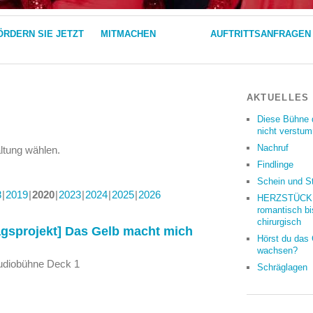
ÖRDERN SIE JETZT
MITMACHEN
AUFTRITTSANFRAGEN
AKTUELLES
Diese Bühne 
nicht verstu
Nachruf
altung wählen.
Findlinge
Schein und S
8
2019
2020
2023
2024
2025
2026
HERZSTÜCKE
romantisch bi
chirurgisch
gsprojekt] Das Gelb macht mich
Hörst du das
wachsen?
tudiobühne Deck 1
Schräglagen