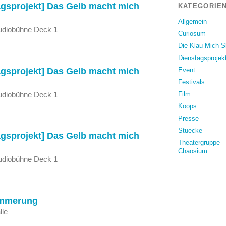
gsprojekt] Das Gelb macht mich
KATEGORIEN
Allgemein
tudiobühne Deck 1
Curiosum
Die Klau Mich 
Dienstagsprojek
gsprojekt] Das Gelb macht mich
Event
Festivals
tudiobühne Deck 1
Film
Koops
Presse
Stuecke
gsprojekt] Das Gelb macht mich
Theatergruppe
Chaosium
tudiobühne Deck 1
ämmerung
lle