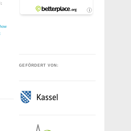
:
Show
t
GEFÖRDERT VON: