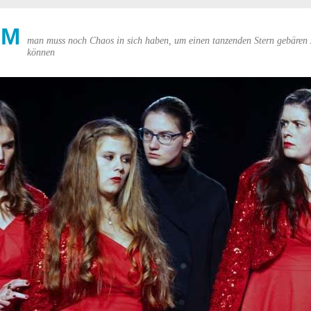
UM
man muss noch Chaos in sich haben, um einen tanzenden Stern gebären 
können