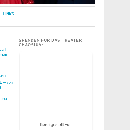
LINKS
SPENDEN FÜR DAS THEATER
CHAOSIUM:
darf
mmen
tein
 – von
s
 Gras