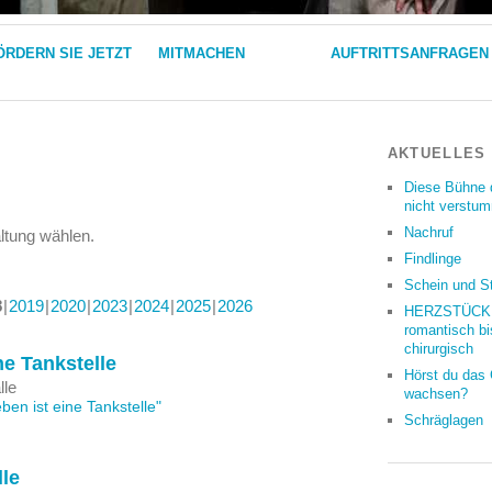
ÖRDERN SIE JETZT
MITMACHEN
AUFTRITTSANFRAGEN
AKTUELLES
Diese Bühne 
nicht verstu
Nachruf
altung wählen.
Findlinge
Schein und S
8
2019
2020
2023
2024
2025
2026
HERZSTÜCKE
romantisch bi
chirurgisch
ne Tankstelle
Hörst du das
lle
wachsen?
en ist eine Tankstelle"
Schräglagen
lle