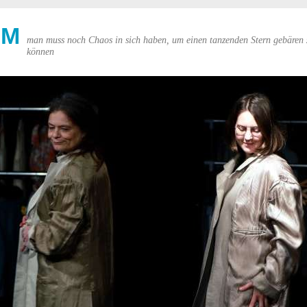
UM
man muss noch Chaos in sich haben, um einen tanzenden Stern gebären 
können