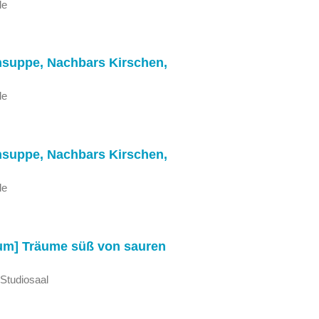
le
nsuppe, Nachbars Kirschen,
le
nsuppe, Nachbars Kirschen,
le
um] Träume süß von sauren
 Studiosaal