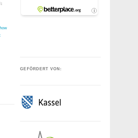
:
Show
t
GEFÖRDERT VON: