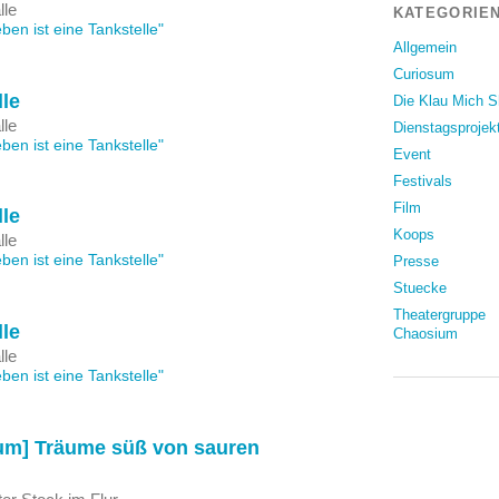
lle
KATEGORIEN
en ist eine Tankstelle"
Allgemein
Curiosum
lle
Die Klau Mich 
lle
Dienstagsprojek
en ist eine Tankstelle"
Event
Festivals
Film
lle
Koops
lle
en ist eine Tankstelle"
Presse
Stuecke
Theatergruppe
lle
Chaosium
lle
en ist eine Tankstelle"
um] Träume süß von sauren