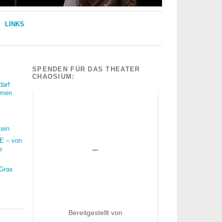
LINKS
SPENDEN FÜR DAS THEATER
CHAOSIUM:
darf
mmen
tein
 – von
s
 Gras