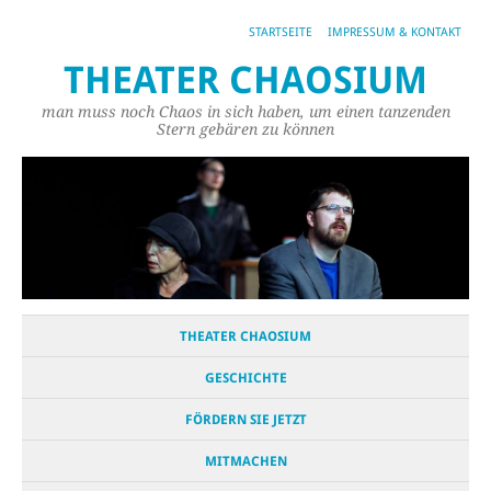
STARTSEITE
IMPRESSUM & KONTAKT
THEATER CHAOSIUM
man muss noch Chaos in sich haben, um einen tanzenden
Stern gebären zu können
THEATER CHAOSIUM
GESCHICHTE
FÖRDERN SIE JETZT
MITMACHEN