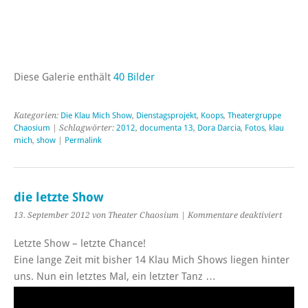
Diese Galerie enthält
40 Bilder
Kategorien:
Die Klau Mich Show
,
Dienstagsprojekt
,
Koops
,
Theatergruppe
Chaosium
| Schlagwörter:
2012
,
documenta 13
,
Dora Darcia
,
Fotos
,
klau
mich
,
show
|
Permalink
die letzte Show
für
13. September 2012 von Theater Chaosium |
Kommentare deaktiviert
die
letzte
Letzte Show – letzte Chance!
Show
Eine lange Zeit mit bisher 14 Klau Mich Shows liegen hinter
uns. Nun ein letztes Mal, ein letzter Tanz …