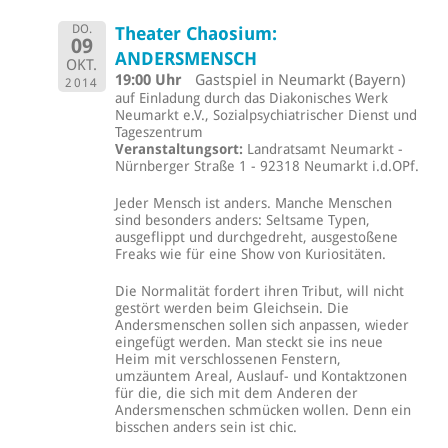
DO.
Theater Chaosium:
09
ANDERSMENSCH
OKT.
19:00 Uhr
Gastspiel in Neumarkt (Bayern)
2014
auf Einladung durch das Diakonisches Werk
Neumarkt e.V., Sozialpsychiatrischer Dienst und
Tageszentrum
Veranstaltungsort:
Landratsamt Neumarkt -
Nürnberger Straße 1 - 92318 Neumarkt i.d.OPf.
Jeder Mensch ist anders. Manche Menschen
sind besonders anders: Seltsame Typen,
ausgeflippt und durchgedreht, ausgestoßene
Freaks wie für eine Show von Kuriositäten.
Die Normalität fordert ihren Tribut, will nicht
gestört werden beim Gleichsein. Die
Andersmenschen sollen sich anpassen, wieder
eingefügt werden. Man steckt sie ins neue
Heim mit verschlossenen Fenstern,
umzäuntem Areal, Auslauf- und Kontaktzonen
für die, die sich mit dem Anderen der
Andersmenschen schmücken wollen. Denn ein
bisschen anders sein ist chic.