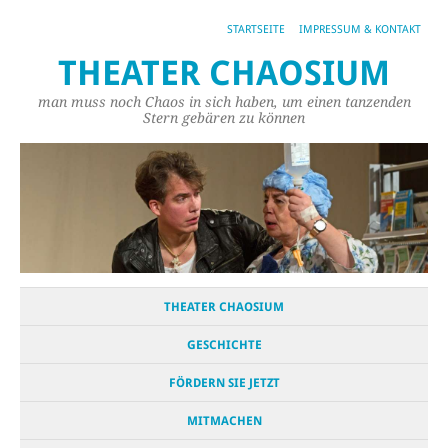
STARTSEITE
IMPRESSUM & KONTAKT
THEATER CHAOSIUM
man muss noch Chaos in sich haben, um einen tanzenden
Stern gebären zu können
THEATER CHAOSIUM
GESCHICHTE
FÖRDERN SIE JETZT
MITMACHEN