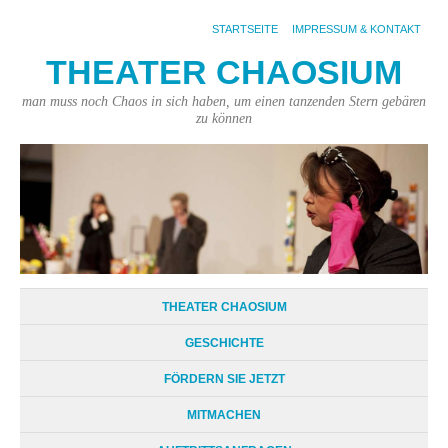
STARTSEITE
IMPRESSUM & KONTAKT
THEATER CHAOSIUM
man muss noch Chaos in sich haben, um einen tanzenden Stern gebären
zu können
THEATER CHAOSIUM
GESCHICHTE
FÖRDERN SIE JETZT
MITMACHEN