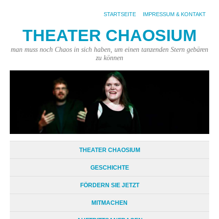
STARTSEITE
IMPRESSUM & KONTAKT
THEATER CHAOSIUM
man muss noch Chaos in sich haben, um einen tanzenden Stern gebären
zu können
THEATER CHAOSIUM
GESCHICHTE
FÖRDERN SIE JETZT
MITMACHEN