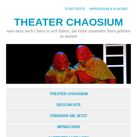
STARTSEITE
IMPRESSUM & KONTAKT
THEATER CHAOSIUM
man muss noch Chaos in sich haben, um einen tanzenden Stern gebären
zu können
THEATER CHAOSIUM
GESCHICHTE
FÖRDERN SIE JETZT
MITMACHEN