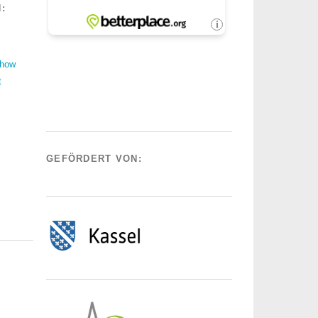
:
Show
t
GEFÖRDERT VON: