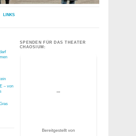
LINKS
SPENDEN FÜR DAS THEATER
CHAOSIUM:
darf
mmen
tein
 – von
s
 Gras