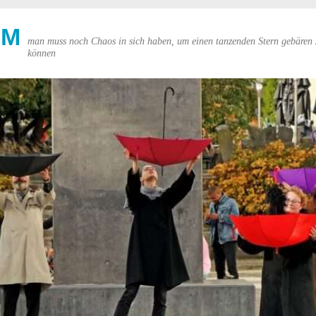
UM
man muss noch Chaos in sich haben, um einen tanzenden Stern gebären 
können