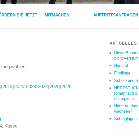
ÖRDERN SIE JETZT
MITMACHEN
AUFTRITTSANFRAGEN
AKTUELLES
Diese Bühne 
nicht verstu
Nachruf
altung wählen.
Findlinge
Schein und S
8
2019
2020
2023
2024
2025
2026
HERZSTÜCKE
romantisch bi
chirurgisch
Hörst du das
wachsen?
m
Schräglagen
4, Kassel