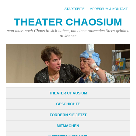
STARTSEITE
IMPRESSUM & KONTAKT
THEATER CHAOSIUM
man muss noch Chaos in sich haben, um einen tanzenden Stern gebären
zu können
THEATER CHAOSIUM
GESCHICHTE
FÖRDERN SIE JETZT
MITMACHEN