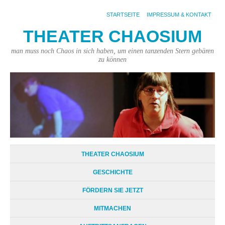
STARTSEITE
IMPRESSUM & KONTAKT
THEATER CHAOSIUM
man muss noch Chaos in sich haben, um einen tanzenden Stern gebären
zu können
THEATER CHAOSIUM
GESCHICHTE
FÖRDERN SIE JETZT
MITMACHEN