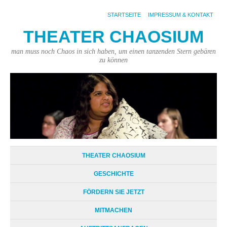
STARTSEITE
IMPRESSUM & KONTAKT
THEATER CHAOSIUM
man muss noch Chaos in sich haben, um einen tanzenden Stern gebären
zu können
THEATER CHAOSIUM
GESCHICHTE
FÖRDERN SIE JETZT
MITMACHEN