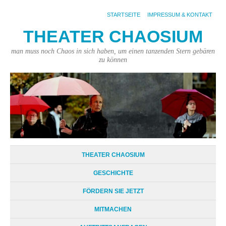
STARTSEITE
IMPRESSUM & KONTAKT
THEATER CHAOSIUM
man muss noch Chaos in sich haben, um einen tanzenden Stern gebären
zu können
THEATER CHAOSIUM
GESCHICHTE
FÖRDERN SIE JETZT
MITMACHEN