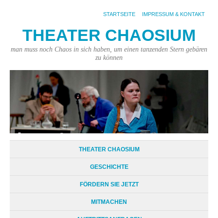
STARTSEITE
IMPRESSUM & KONTAKT
THEATER CHAOSIUM
man muss noch Chaos in sich haben, um einen tanzenden Stern gebären
zu können
THEATER CHAOSIUM
GESCHICHTE
FÖRDERN SIE JETZT
MITMACHEN