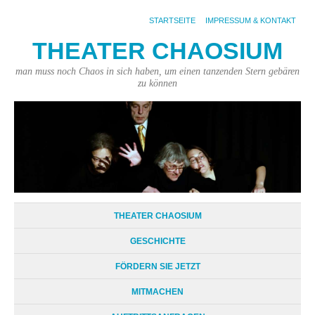
STARTSEITE
IMPRESSUM & KONTAKT
THEATER CHAOSIUM
man muss noch Chaos in sich haben, um einen tanzenden Stern gebären
zu können
THEATER CHAOSIUM
GESCHICHTE
FÖRDERN SIE JETZT
MITMACHEN