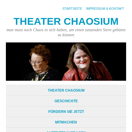
STARTSEITE
IMPRESSUM & KONTAKT
THEATER CHAOSIUM
man muss noch Chaos in sich haben, um einen tanzenden Stern gebären
zu können
THEATER CHAOSIUM
GESCHICHTE
FÖRDERN SIE JETZT
MITMACHEN