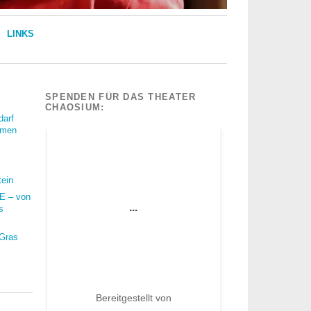
LINKS
SPENDEN FÜR DAS THEATER
CHAOSIUM:
darf
mmen
tein
 – von
s
 Gras