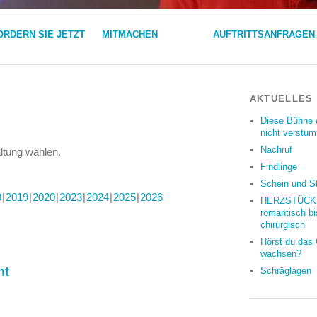
ÖRDERN SIE JETZT
MITMACHEN
AUFTRITTSANFRAGEN
AKTUELLES
Diese Bühne 
nicht verstu
Nachruf
altung wählen.
Findlinge
Schein und S
8
2019
2020
2023
2024
2025
2026
HERZSTÜCKE
romantisch bi
chirurgisch
Hörst du das
wachsen?
ht
Schräglagen