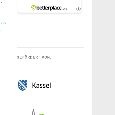
:
Show
t
GEFÖRDERT VON: