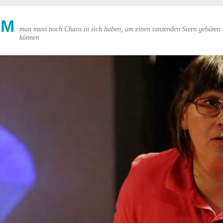
UM
man muss noch Chaos in sich haben, um einen tanzenden Stern gebären 
können