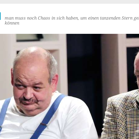
M
man muss noch Chaos in sich haben, um einen tanzenden Stern ge
können