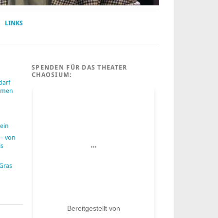
LINKS
SPENDEN FÜR DAS THEATER
CHAOSIUM:
darf
ummen
ein
– von
is
 Gras