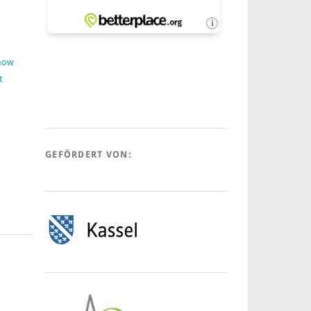
:
Show
t
GEFÖRDERT VON: