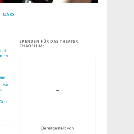
LINKS
SPENDEN FÜR DAS THEATER
CHAOSIUM:
darf
ummen
ein
– von
is
 Gras