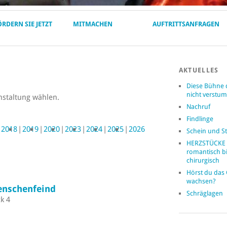
ÖRDERN SIE JETZT
MITMACHEN
AUFTRITTSANFRAGEN
AKTUELLES
Diese Bühne 
nicht verst
nstaltung wählen.
Nachruf
Findlinge
2018
2019
2020
2023
2024
2025
2026
Schein und St
HERZSTÜCKE 
romantisch b
chirurgisch
Hörst du das
wachsen?
enschenfeind
Schräglagen
k 4