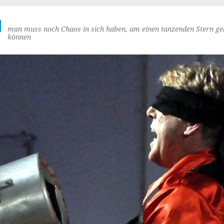
M
man muss noch Chaos in sich haben, um einen tanzenden Stern ge
können