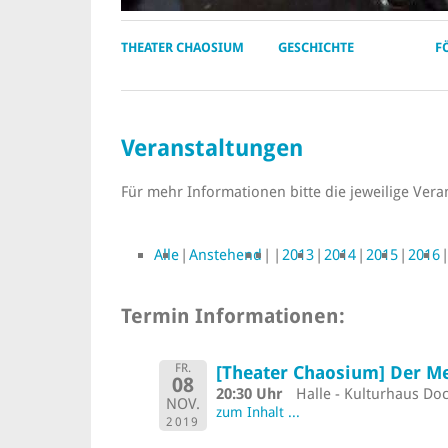
THEATER CHAOSIUM
GESCHICHTE
F
Veranstaltungen
Für mehr Informationen bitte die jeweilige Vera
Alle
Anstehend
2013
2014
2015
2016
Termin Informationen:
FR.
[Theater Chaosium] Der M
08
20:30 Uhr
Halle - Kulturhaus Doc
NOV.
zum Inhalt ...
2019