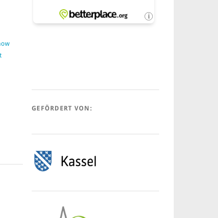
:
Show
t
GEFÖRDERT VON: