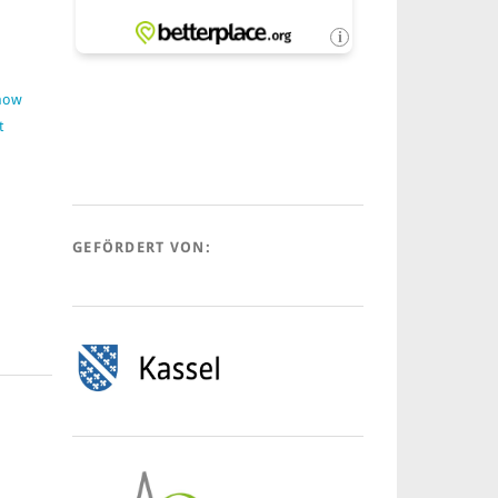
:
Show
t
GEFÖRDERT VON: