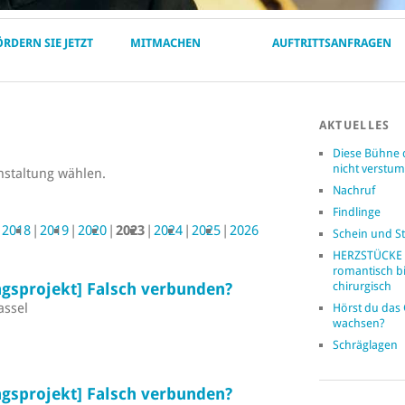
ÖRDERN SIE JETZT
MITMACHEN
AUFTRITTSANFRAGEN
AKTUELLES
Diese Bühne 
nicht verst
nstaltung wählen.
Nachruf
Findlinge
2018
2019
2020
2023
2024
2025
2026
Schein und St
HERZSTÜCKE 
romantisch b
gsprojekt] Falsch verbunden?
chirurgisch
assel
Hörst du das
wachsen?
Schräglagen
gsprojekt] Falsch verbunden?