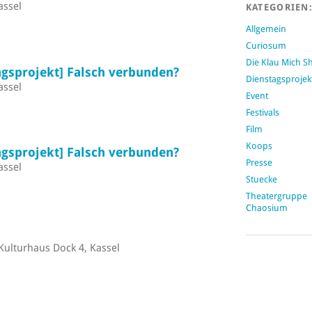
assel
KATEGORIEN
Allgemein
Curiosum
Die Klau Mich 
gsprojekt] Falsch verbunden?
Dienstagsprojek
assel
Event
Festivals
Film
Koops
gsprojekt] Falsch verbunden?
Presse
assel
Stuecke
Theatergruppe
Chaosium
Kulturhaus Dock 4, Kassel