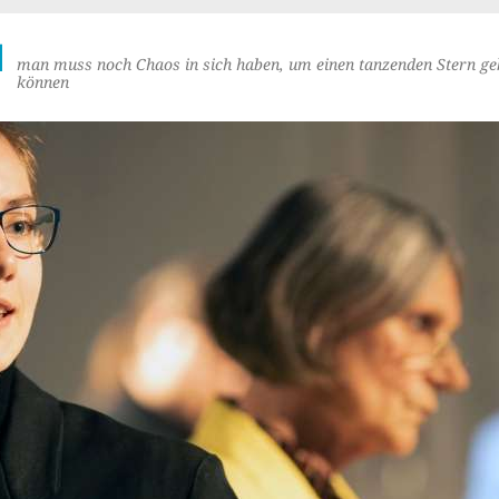
M
man muss noch Chaos in sich haben, um einen tanzenden Stern ge
können