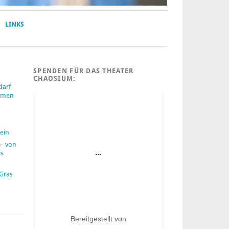
LINKS
SPENDEN FÜR DAS THEATER
CHAOSIUM:
darf
ummen
ein
– von
is
 Gras