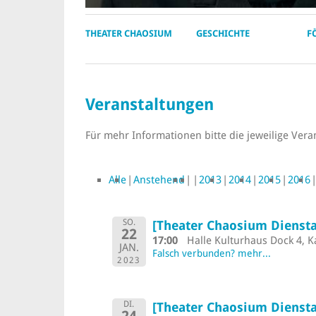
THEATER CHAOSIUM
GESCHICHTE
F
Veranstaltungen
Für mehr Informationen bitte die jeweilige Vera
Alle
Anstehend
2013
2014
2015
2016
SO.
[Theater Chaosium Diensta
22
17:00
Halle Kulturhaus Dock 4, K
JAN.
Falsch verbunden? mehr...
2023
DI.
[Theater Chaosium Diensta