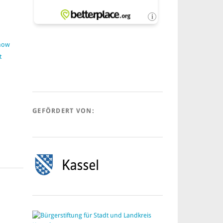
:
Show
t
GEFÖRDERT VON: