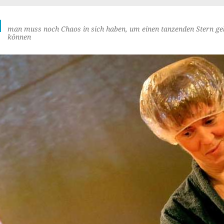
M
man muss noch Chaos in sich haben, um einen tanzenden Stern ge
können