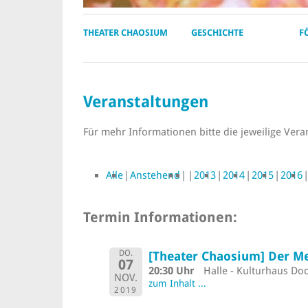
THEATER CHAOSIUM
GESCHICHTE
F
Veranstaltungen
Für mehr Informationen bitte die jeweilige Vera
Alle
Anstehend
2013
2014
2015
2016
Termin Informationen:
DO.
[Theater Chaosium] Der M
07
20:30 Uhr
Halle - Kulturhaus Doc
NOV.
zum Inhalt ...
2019