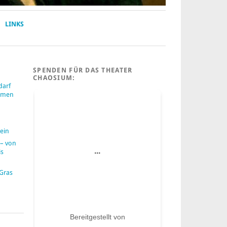
LINKS
SPENDEN FÜR DAS THEATER
CHAOSIUM:
darf
ummen
ein
– von
is
 Gras