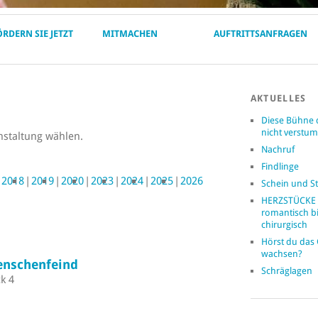
ÖRDERN SIE JETZT
MITMACHEN
AUFTRITTSANFRAGEN
AKTUELLES
Diese Bühne 
nicht verst
nstaltung wählen.
Nachruf
Findlinge
2018
2019
2020
2023
2024
2025
2026
Schein und St
HERZSTÜCKE 
romantisch b
chirurgisch
Hörst du das
wachsen?
enschenfeind
Schräglagen
k 4