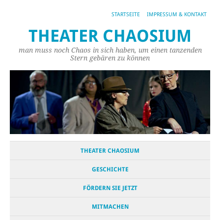
STARTSEITE
IMPRESSUM & KONTAKT
THEATER CHAOSIUM
man muss noch Chaos in sich haben, um einen tanzenden
Stern gebären zu können
THEATER CHAOSIUM
GESCHICHTE
FÖRDERN SIE JETZT
MITMACHEN