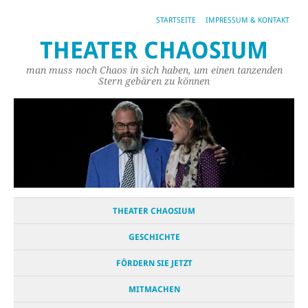
STARTSEITE
IMPRESSUM & KONTAKT
THEATER CHAOSIUM
man muss noch Chaos in sich haben, um einen tanzenden
Stern gebären zu können
THEATER CHAOSIUM
GESCHICHTE
FÖRDERN SIE JETZT
MITMACHEN