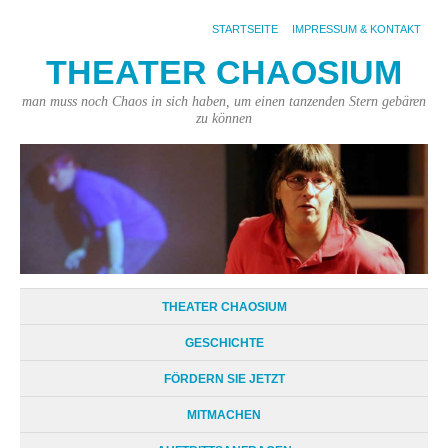
STARTSEITE
IMPRESSUM & KONTAKT
THEATER CHAOSIUM
man muss noch Chaos in sich haben, um einen tanzenden Stern gebären
zu können
THEATER CHAOSIUM
GESCHICHTE
FÖRDERN SIE JETZT
MITMACHEN