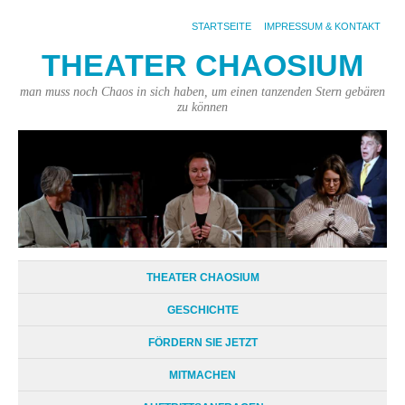
STARTSEITE
IMPRESSUM & KONTAKT
THEATER CHAOSIUM
man muss noch Chaos in sich haben, um einen tanzenden Stern gebären
zu können
THEATER CHAOSIUM
GESCHICHTE
FÖRDERN SIE JETZT
MITMACHEN