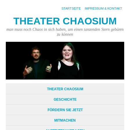
STARTSEITE
IMPRESSUM & KONTAKT
THEATER CHAOSIUM
man muss noch Chaos in sich haben, um einen tanzenden Stern gebären
zu können
THEATER CHAOSIUM
GESCHICHTE
FÖRDERN SIE JETZT
MITMACHEN