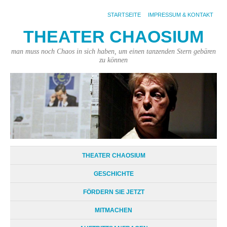
STARTSEITE
IMPRESSUM & KONTAKT
THEATER CHAOSIUM
man muss noch Chaos in sich haben, um einen tanzenden Stern gebären
zu können
THEATER CHAOSIUM
GESCHICHTE
FÖRDERN SIE JETZT
MITMACHEN