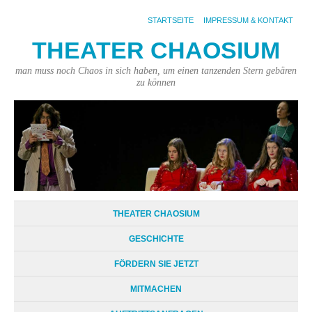
STARTSEITE
IMPRESSUM & KONTAKT
THEATER CHAOSIUM
man muss noch Chaos in sich haben, um einen tanzenden Stern gebären
zu können
THEATER CHAOSIUM
GESCHICHTE
FÖRDERN SIE JETZT
MITMACHEN