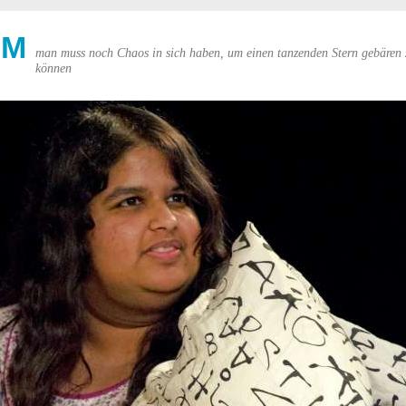
UM
man muss noch Chaos in sich haben, um einen tanzenden Stern gebären 
können