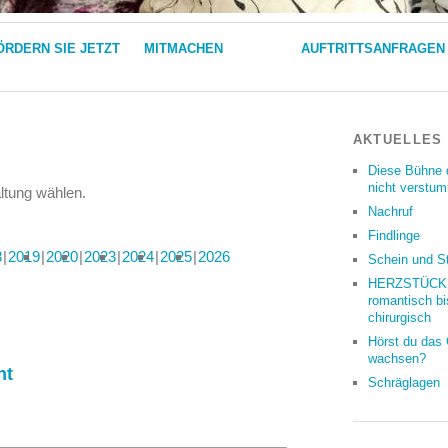
ÖRDERN SIE JETZT
MITMACHEN
AUFTRITTSANFRAGEN
AKTUELLES
Diese Bühne 
nicht verstu
altung wählen.
Nachruf
Findlinge
8
2019
2020
2023
2024
2025
2026
Schein und S
HERZSTÜCKE
romantisch bi
chirurgisch
Hörst du das
wachsen?
ht
Schräglagen