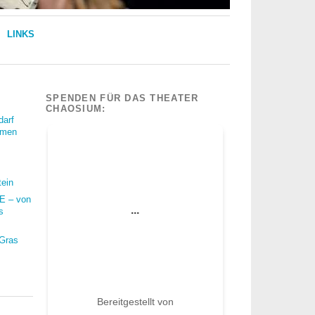
LINKS
SPENDEN FÜR DAS THEATER
CHAOSIUM:
darf
mmen
tein
 – von
s
 Gras