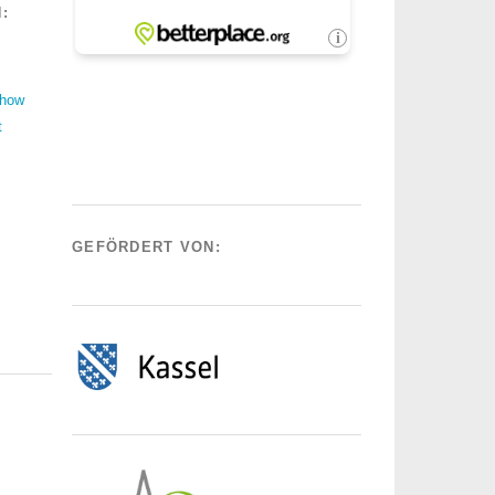
:
Show
t
GEFÖRDERT VON: