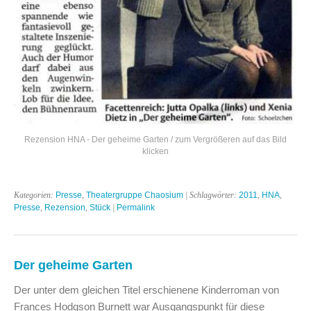
Rezension HNA - Der geheime Garten / zum Vergrößeren auf das Bild
klicken
Kategorien:
Presse
,
Theatergruppe Chaosium
| Schlagwörter:
2011
,
HNA
,
Presse
,
Rezension
,
Stück
|
Permalink
Der geheime Garten
Der unter dem gleichen Titel erschienene Kinderroman von
Frances Hodgson Burnett war Ausgangspunkt für diese