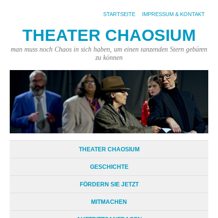
STARTSEITE
IMPRESSUM & KONTAKT
THEATER CHAOSIUM
man muss noch Chaos in sich haben, um einen tanzenden Stern gebären
zu können
THEATER CHAOSIUM
GESCHICHTE
FÖRDERN SIE JETZT
MITMACHEN