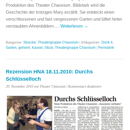
Produktion des Theater Chaosium. Bildstark wird die
Geschichte der trotzigen Mary erzählt. Sie entdeckt einen
verschlossenen und fast vergessenen Garten und lüftet hinter
verstaubten Ahnenbildern …
Weiterlesen
→
Kategorien:
Stuecke
,
Theatergruppe Chaosium
| Schlagwörter:
Dock 4
,
Garten
,
geheim
,
Kassel
,
Stück
,
Theatergruppe Chaosium
|
Permalink
Rezension HNA 18.11.2010: Durchs
Schlüsselloch
für
20. November 2010 von Theater Chaosium |
Kommentare deaktiviert
Rezension
HNA
18.11.2010:
Durchs
Schlüsselloch