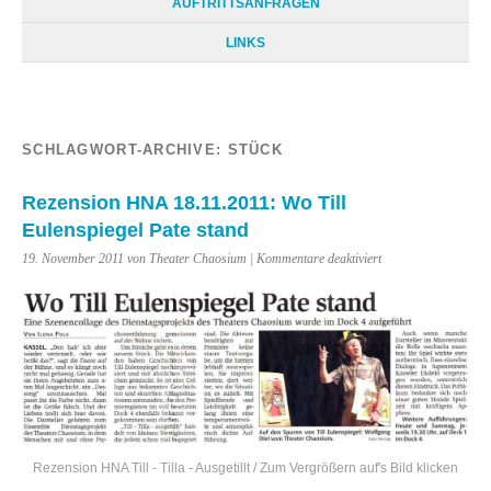
AUFTRITTSANFRAGEN
LINKS
SCHLAGWORT-ARCHIVE:
STÜCK
Rezension HNA 18.11.2011: Wo Till
Eulenspiegel Pate stand
für
19. November 2011 von Theater Chaosium |
Kommentare deaktiviert
Rezension
HNA
18.11.2011:
Wo
Till
Eulenspiegel
Pate
stand
Rezension HNA Till - Tilla - Ausgetillt / Zum Vergrößern auf's Bild klicken