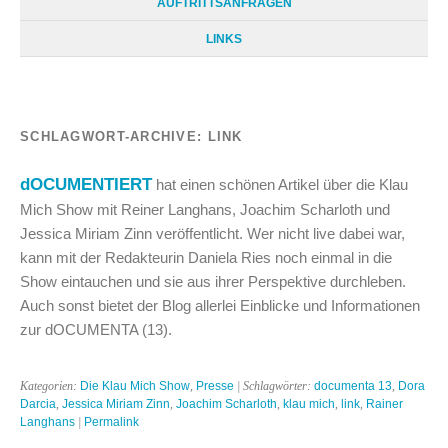
AUFTRITTSANFRAGEN
LINKS
SCHLAGWORT-ARCHIVE:
LINK
dOCUMENTIERT
hat einen schönen Artikel über die Klau
Mich Show mit Reiner Langhans, Joachim Scharloth und
Jessica Miriam Zinn veröffentlicht. Wer nicht live dabei war,
kann mit der Redakteurin Daniela Ries noch einmal in die
Show eintauchen und sie aus ihrer Perspektive durchleben.
Auch sonst bietet der Blog allerlei Einblicke und Informationen
zur dOCUMENTA (13).
Kategorien:
Die Klau Mich Show
,
Presse
| Schlagwörter:
documenta 13
,
Dora
Darcia
,
Jessica Miriam Zinn
,
Joachim Scharloth
,
klau mich
,
link
,
Rainer
Langhans
|
Permalink