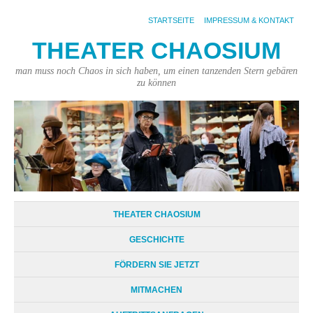
STARTSEITE
IMPRESSUM & KONTAKT
THEATER CHAOSIUM
man muss noch Chaos in sich haben, um einen tanzenden Stern gebären
zu können
THEATER CHAOSIUM
GESCHICHTE
FÖRDERN SIE JETZT
MITMACHEN