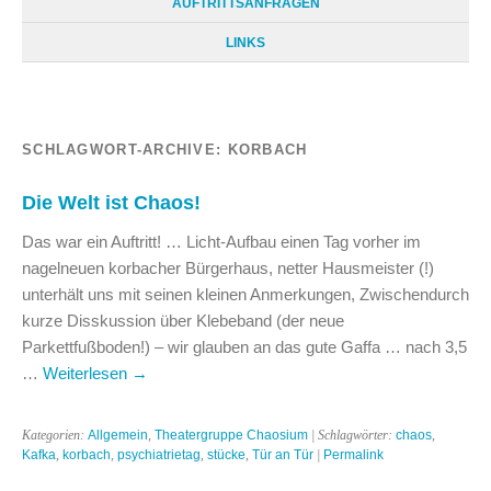
AUFTRITTSANFRAGEN
LINKS
SCHLAGWORT-ARCHIVE:
KORBACH
Die Welt ist Chaos!
Das war ein Auftritt! … Licht-Aufbau einen Tag vorher im
nagelneuen korbacher Bürgerhaus, netter Hausmeister (!)
unterhält uns mit seinen kleinen Anmerkungen, Zwischendurch
kurze Disskussion über Klebeband (der neue
Parkettfußboden!) – wir glauben an das gute Gaffa … nach 3,5
…
Weiterlesen
→
Kategorien:
Allgemein
,
Theatergruppe Chaosium
| Schlagwörter:
chaos
,
Kafka
,
korbach
,
psychiatrietag
,
stücke
,
Tür an Tür
|
Permalink