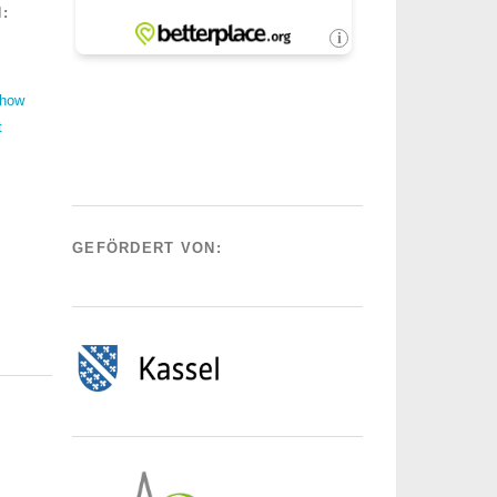
:
Show
t
GEFÖRDERT VON: