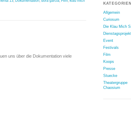
menta 13
,
Dokumentation
,
dora garcia
,
Film
,
klau mich
KATEGORIEN
Allgemein
Curiosum
Die Klau Mich 
Dienstagsprojek
Event
ür
Festivals
Dokumentation
Theaterwahn
Film
uen uns über die Dokumentation viele
Koops
Presse
Stuecke
Theatergruppe
Chaosium