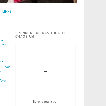
LINKS
SPENDEN FÜR DAS THEATER
CHAOSIUM:
darf
mmen
tein
 – von
s
 Gras