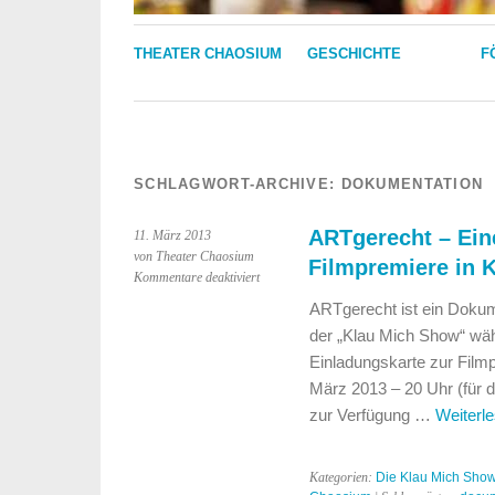
THEATER CHAOSIUM
GESCHICHTE
F
SCHLAGWORT-ARCHIVE:
DOKUMENTATION
ARTgerecht – Ein
11. März 2013
von Theater Chaosium
Filmpremiere in 
für
Kommentare deaktiviert
ARTgerecht
ARTgerecht ist ein Dokum
–
der „Klau Mich Show“ w
Eine
Dokumentation
Einladungskarte zur Filmp
/
März 2013 – 20 Uhr (für d
Filmpremiere
zur Verfügung …
Weiterl
in
Kassel
Kategorien:
Die Klau Mich Sho