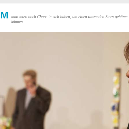
UM
man muss noch Chaos in sich haben, um einen tanzenden Stern gebären 
können