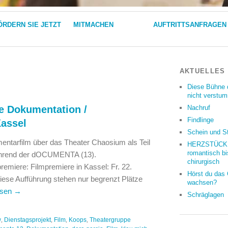
ÖRDERN SIE JETZT
MITMACHEN
AUFTRITTSANFRAGEN
AKTUELLES
Diese Bühne 
nicht verstu
e Dokumentation /
Nachruf
Findlinge
Kassel
Schein und S
entarfilm über das Theater Chaosium als Teil
HERZSTÜCKE
romantisch bi
ährend der dOCUMENTA (13).
chirurgisch
remiere: Filmpremiere in Kassel: Fr. 22.
Hörst du das
iese Aufführung stehen nur begrenzt Plätze
wachsen?
esen
→
Schräglagen
w
,
Dienstagsprojekt
,
Film
,
Koops
,
Theatergruppe