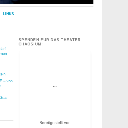
LINKS
SPENDEN FÜR DAS THEATER
CHAOSIUM:
darf
mmen
tein
 – von
s
 Gras