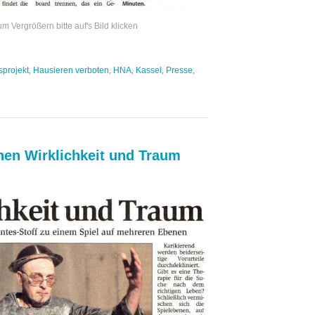
 Vergrößern bitte auf's Bild klicken
sprojekt
,
Hausieren verboten
,
HNA
,
Kassel
,
Presse
,
hen Wirklichkeit und Traum
zension
NA
.10.2009:
ischen
klichkeit
d
aum