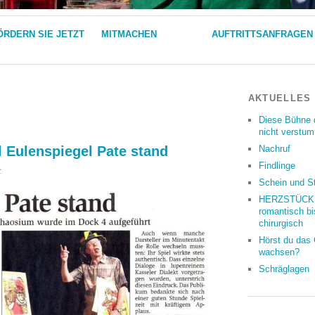
ÖRDERN SIE JETZT
MITMACHEN
AUFTRITTSANFRAGEN
AKTUELLES
Diese Bühne 
nicht verstu
l Eulenspiegel Pate stand
Nachruf
Findlinge
für
t
Schein und S
Rezension
HNA
HERZSTÜCKE
18.11.2011:
romantisch bi
Wo
chirurgisch
Till
Hörst du das
Eulenspiegel
wachsen?
Pate
Schräglagen
stand