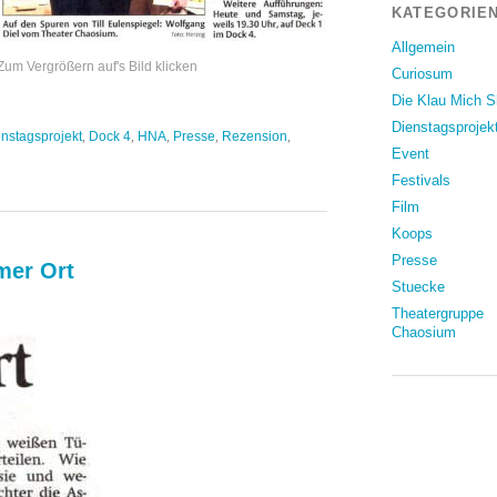
KATEGORIEN
Allgemein
/ Zum Vergrößern auf's Bild klicken
Curiosum
Die Klau Mich 
Dienstagsprojek
nstagsprojekt
,
Dock 4
,
HNA
,
Presse
,
Rezension
,
Event
Festivals
Film
Koops
Presse
mer Ort
Stuecke
Theatergruppe
nsion
Chaosium
A
3.2011:
eimer