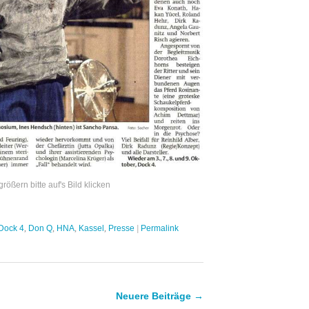
ößern bitte auf's Bild klicken
Dock 4
,
Don Q
,
HNA
,
Kassel
,
Presse
|
Permalink
Neuere Beiträge
→