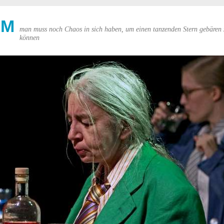
UM
man muss noch Chaos in sich haben, um einen tanzenden Stern gebären 
können