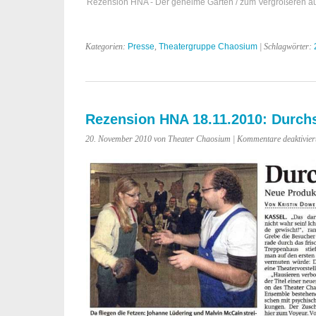
Rezension HNA - Der geheime Garten / zum Vergrößeren auf
Kategorien:
Presse
,
Theatergruppe Chaosium
| Schlagwörter:
Rezension HNA 18.11.2010: Durch
20. November 2010 von Theater Chaosium |
Kommentare deaktivier