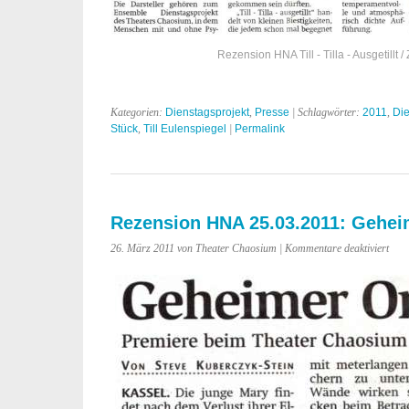
Rezension HNA Till - Tilla - Ausgetillt 
Kategorien:
Dienstagsprojekt
,
Presse
| Schlagwörter:
2011
,
Die
Stück
,
Till Eulenspiegel
|
Permalink
Rezension HNA 25.03.2011: Gehei
für
26. März 2011 von Theater Chaosium |
Kommentare deaktiviert
Reze
HN
25.0
Geh
Ort