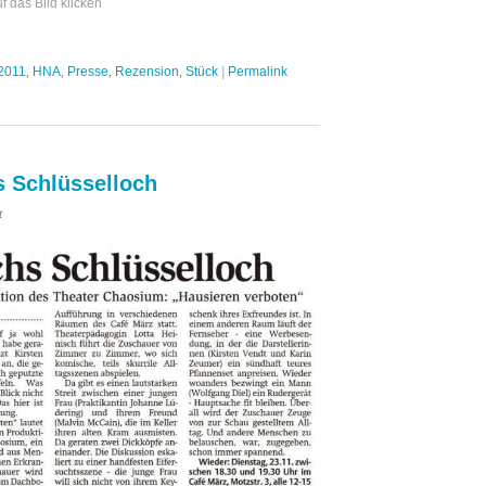
 das Bild klicken
2011
,
HNA
,
Presse
,
Rezension
,
Stück
|
Permalink
s Schlüsselloch
für
t
Rezension
HNA
18.11.2010:
Durchs
Schlüsselloch