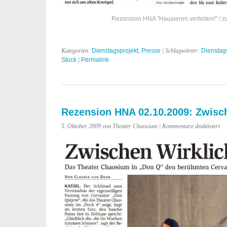
Rezension HNA "Hausieren verboten!" / zum
Kategorien:
Dienstagsprojekt
,
Presse
| Schlagwörter:
Dienstag
Stück
|
Permalink
Rezension HNA 02.10.2009: Zwisc
für
5. Oktober 2009 von Theater Chaosium |
Kommentare deaktiviert
Re
H
02
Zw
Wir
un
Tr