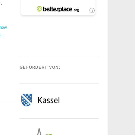
:
Show
t
GEFÖRDERT VON: