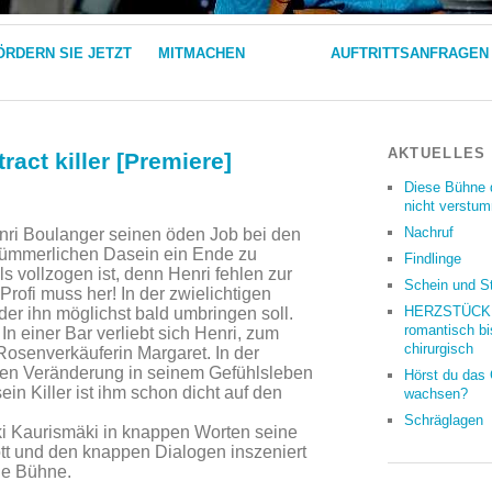
ÖRDERN SIE JETZT
MITMACHEN
AUFTRITTSANFRAGEN
AKTUELLES
ract killer [Premiere]
Diese Bühne 
nicht verstu
Nachruf
nri Boulanger seinen öden Job bei den
 kümmerlichen Dasein ein Ende zu
Findlinge
als vollzogen ist, denn Henri fehlen zur
Schein und S
ofi muss her! In der zwielichtigen
HERZSTÜCKE
 der ihn möglichst bald umbringen soll.
romantisch bi
 einer Bar verliebt sich Henri, zum
chirurgisch
Rosenverkäuferin Margaret. In der
en Veränderung in seinem Gefühlsleben
Hörst du das
in Killer ist ihm schon dicht auf den
wachsen?
Schräglagen
 Aki Kaurismäki in knappen Worten seine
ott und den knappen Dialogen inszeniert
ie Bühne.