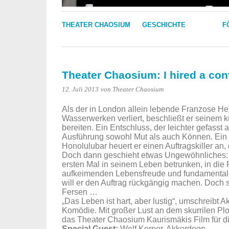
THEATER CHAOSIUM
GESCHICHTE
F
Theater Chaosium: I hired a cont
12. Juli 2013
von Theater Chaosium
Als der in London allein lebende Franzose He
Wasserwerken verliert, beschließt er seinem
bereiten. Ein Entschluss, der leichter gefasst 
Ausführung sowohl Mut als auch Können. Ein Pr
Honolulubar heuert er einen Auftragskiller an,
Doch dann geschieht etwas Ungewöhnliches: In
ersten Mal in seinem Leben betrunken, in die 
aufkeimenden Lebensfreude und fundamental
will er den Auftrag rückgängig machen. Doch se
Fersen …
„Das Leben ist hart, aber lustig“, umschreibt
Komödie. Mit großer Lust an dem skurrilen Pl
das Theater Chaosium Kaurismäkis Film für d
Special Guest:
Welf Kerner, Akkordeon