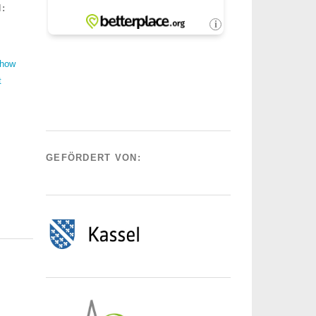
:
Show
t
GEFÖRDERT VON: