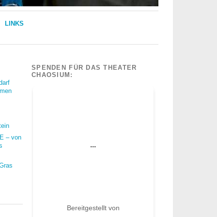
LINKS
SPENDEN FÜR DAS THEATER
CHAOSIUM:
darf
mmen
tein
 – von
s
 Gras