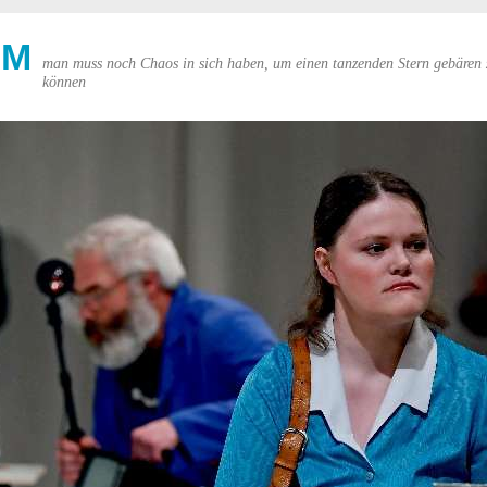
UM
man muss noch Chaos in sich haben, um einen tanzenden Stern gebären 
können