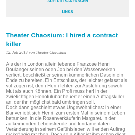
AUFTRITTSANFRAGEN
LINKS
Theater Chaosium: I hired a contract
killer
12. Juli 2013
von Theater Chaosium
Als der in London allein lebende Franzose Henri
Boulanger seinen öden Job bei den Wasserwerken
verliert, beschließt er seinem kümmerlichen Dasein ein
Ende zu bereiten. Ein Entschluss, der leichter gefasst als
vollzogen ist, denn Henri fehlen zur Ausführung sowohl
Mut als auch Können. Ein Profi muss her! In der
zwielichtigen Honolulubar heuert er einen Auftragskiller
an, der ihn möglichst bald umbringen soll.
Doch dann geschieht etwas Ungewöhnliches: In einer
Bar verliebt sich Henri, zum ersten Mal in seinem Leben
betrunken, in die Rosenverkäuferin Margaret. In der
aufkeimenden Lebensfreude und fundamentalen
Veränderung in seinem Gefühlsleben will er den Auftrag
rückgängig machen. Doch sein Killer ist ihm schon dicht