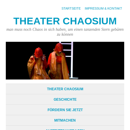
STARTSEITE
IMPRESSUM & KONTAKT
THEATER CHAOSIUM
man muss noch Chaos in sich haben, um einen tanzenden Stern gebären
zu können
THEATER CHAOSIUM
GESCHICHTE
FÖRDERN SIE JETZT
MITMACHEN