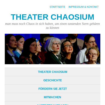
STARTSEITE
IMPRESSUM & KONTAKT
THEATER CHAOSIUM
man muss noch Chaos in sich haben, um einen tanzenden Stern gebären
zu können
THEATER CHAOSIUM
GESCHICHTE
FÖRDERN SIE JETZT
MITMACHEN