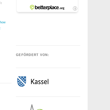
:
Show
t
GEFÖRDERT VON: