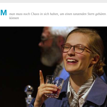
UM
man muss noch Chaos in sich haben, um einen tanzenden Stern gebären 
können