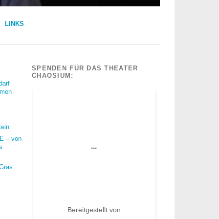
LINKS
SPENDEN FÜR DAS THEATER
CHAOSIUM:
darf
mmen
tein
 – von
s
 Gras