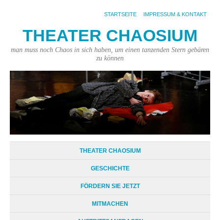
STARTSEITE
IMPRESSUM & KONTAKT
THEATER CHAOSIUM
man muss noch Chaos in sich haben, um einen tanzenden Stern gebären
zu können
THEATER CHAOSIUM
GESCHICHTE
FÖRDERN SIE JETZT
MITMACHEN