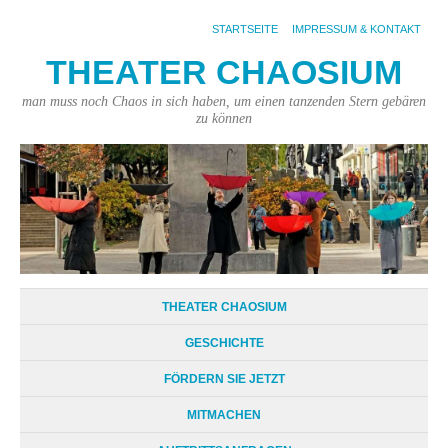
STARTSEITE
IMPRESSUM & KONTAKT
THEATER CHAOSIUM
man muss noch Chaos in sich haben, um einen tanzenden Stern gebären
zu können
THEATER CHAOSIUM
GESCHICHTE
FÖRDERN SIE JETZT
MITMACHEN