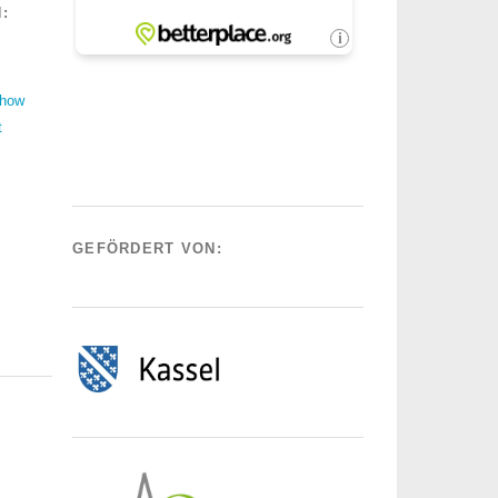
:
Show
t
GEFÖRDERT VON: