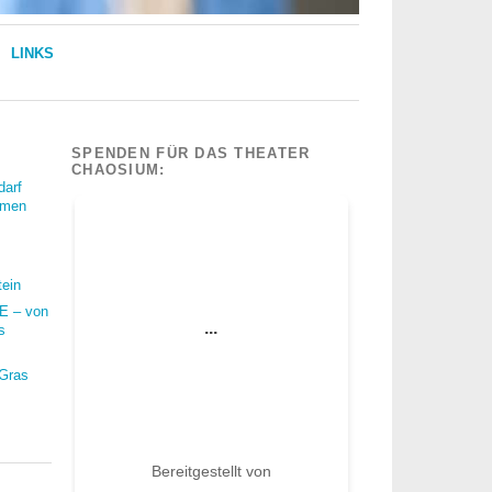
LINKS
SPENDEN FÜR DAS THEATER
CHAOSIUM:
darf
mmen
tein
 – von
s
 Gras