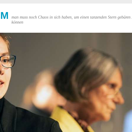
UM
man muss noch Chaos in sich haben, um einen tanzenden Stern gebären 
können